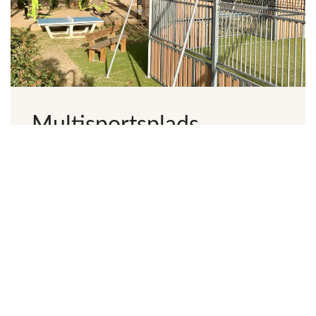
Multisportsplads,
bordtennisborde &
Fitness område
Vores multisportsplads vil glæde atleter.
Organiser dine basketball-, fodbold-,
håndboldkampe med venner ... valget er dit!
Udendørs fitnessudstyr er også tilgængeligt