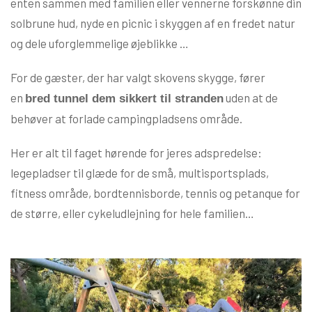
enten sammen med familien eller vennerne forskønne din
solbrune hud, nyde en picnic i skyggen af en fredet natur
og dele uforglemmelige øjeblikke …
For de gæster, der har valgt skovens skygge, fører
en
uden at de
bred tunnel dem sikkert til stranden
behøver at forlade campingpladsens område.
Her er alt til faget hørende for jeres adspredelse:
legepladser til glæde for de små, multisportsplads,
fitness område, bordtennisborde, tennis og petanque for
de større, eller cykeludlejning for hele familien…