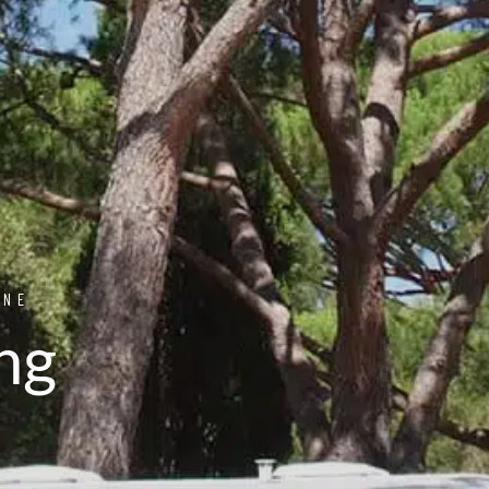
INE
ing