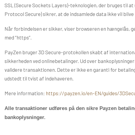
SSL (Secure Sockets Layers)-teknologien, der bruges til a
Protocol Secure) sikrer, at de indsamlede data ikke vil bli
Når forbindelsen er sikker, viser browseren en hængelås, gen
med “https”.
PayZen bruger 3D Secure-protokollen skabt af international
sikkerheden ved onlinebetalinger. Ud over bankoplysningern
validere transaktionen. Dette er ikke en garanti for betali
udstedt til tvist af indehaveren.
Mere information:
https://payzen.io/en-EN/guides/3DSec
Alle transaktioner udføres på den sikre Payzen betali
bankoplysninger.