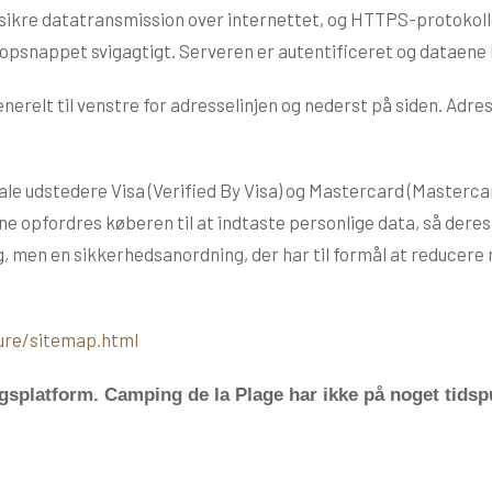
t sikre datatransmission over internettet, og HTTPS-protokol
ve opsnappet svigagtigt. Serveren er autentificeret og dataene
erelt til venstre for adresselinjen og nederst på siden. Adres
e udstedere Visa (Verified By Visa) og Mastercard (Mastercar
e opfordres køberen til at indtaste personlige data, så dere
ng, men en sikkerhedsanordning, der har til formål at reducere
ure/sitemap.html
ngsplatform. Camping de la Plage har ikke på noget tids