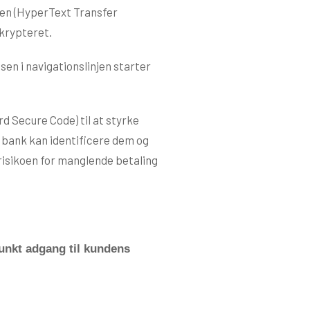
len (HyperText Transfer
 krypteret.
sen i navigationslinjen starter
d Secure Code) til at styrke
s bank kan identificere dem og
 risikoen for manglende betaling
punkt adgang til kundens